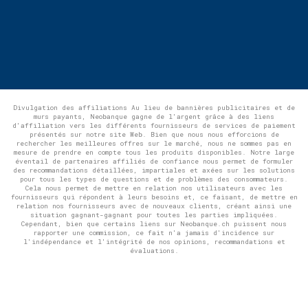
Divulgation des affiliations Au lieu de bannières publicitaires et de
murs payants, Neobanque gagne de l'argent grâce à des liens
d'affiliation vers les différents fournisseurs de services de paiement
présentés sur notre site Web. Bien que nous nous efforcions de
rechercher les meilleures offres sur le marché, nous ne sommes pas en
mesure de prendre en compte tous les produits disponibles. Notre large
éventail de partenaires affiliés de confiance nous permet de formuler
des recommandations détaillées, impartiales et axées sur les solutions
pour tous les types de questions et de problèmes des consommateurs.
Cela nous permet de mettre en relation nos utilisateurs avec les
fournisseurs qui répondent à leurs besoins et, ce faisant, de mettre en
relation nos fournisseurs avec de nouveaux clients, créant ainsi une
situation gagnant-gagnant pour toutes les parties impliquées.
Cependant, bien que certains liens sur Neobanque.ch puissent nous
rapporter une commission, ce fait n'a jamais d'incidence sur
l'indépendance et l'intégrité de nos opinions, recommandations et
évaluations.