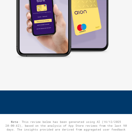
Note
: This review below has been generated using AI (16/12/2025
20:00:42), based on the analysis of App Store reviews from the last 90
days. The insights provided are derived from aggregated user feedback