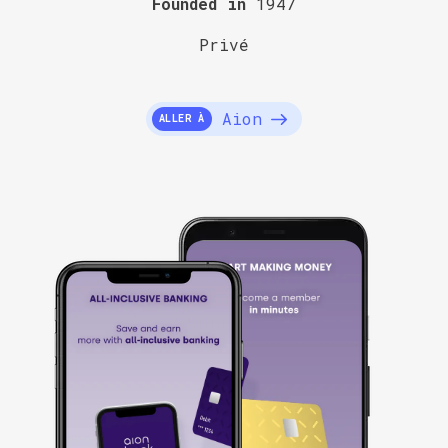
Founded in
1947
Privé
Aion
ALLER À