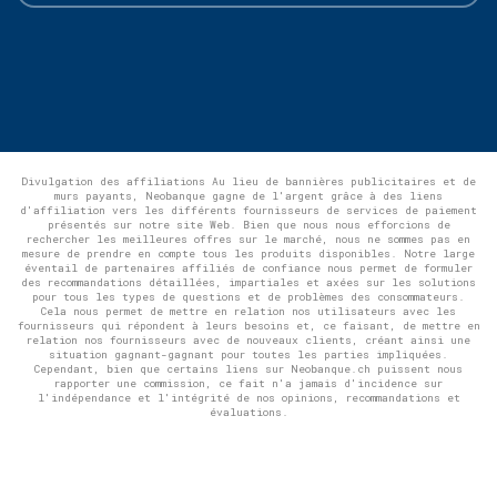
Divulgation des affiliations Au lieu de bannières publicitaires et de
murs payants, Neobanque gagne de l'argent grâce à des liens
d'affiliation vers les différents fournisseurs de services de paiement
présentés sur notre site Web. Bien que nous nous efforcions de
rechercher les meilleures offres sur le marché, nous ne sommes pas en
mesure de prendre en compte tous les produits disponibles. Notre large
éventail de partenaires affiliés de confiance nous permet de formuler
des recommandations détaillées, impartiales et axées sur les solutions
pour tous les types de questions et de problèmes des consommateurs.
Cela nous permet de mettre en relation nos utilisateurs avec les
fournisseurs qui répondent à leurs besoins et, ce faisant, de mettre en
relation nos fournisseurs avec de nouveaux clients, créant ainsi une
situation gagnant-gagnant pour toutes les parties impliquées.
Cependant, bien que certains liens sur Neobanque.ch puissent nous
rapporter une commission, ce fait n'a jamais d'incidence sur
l'indépendance et l'intégrité de nos opinions, recommandations et
évaluations.