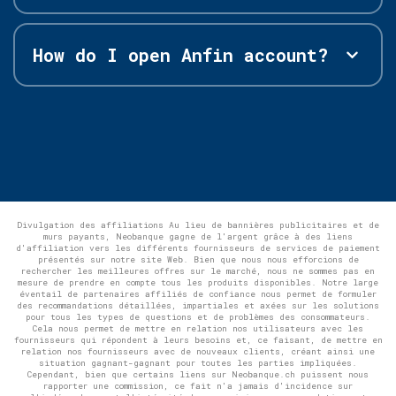
How do I open Anfin account?
Divulgation des affiliations Au lieu de bannières publicitaires et de
murs payants, Neobanque gagne de l'argent grâce à des liens
d'affiliation vers les différents fournisseurs de services de paiement
présentés sur notre site Web. Bien que nous nous efforcions de
rechercher les meilleures offres sur le marché, nous ne sommes pas en
mesure de prendre en compte tous les produits disponibles. Notre large
éventail de partenaires affiliés de confiance nous permet de formuler
des recommandations détaillées, impartiales et axées sur les solutions
pour tous les types de questions et de problèmes des consommateurs.
Cela nous permet de mettre en relation nos utilisateurs avec les
fournisseurs qui répondent à leurs besoins et, ce faisant, de mettre en
relation nos fournisseurs avec de nouveaux clients, créant ainsi une
situation gagnant-gagnant pour toutes les parties impliquées.
Cependant, bien que certains liens sur Neobanque.ch puissent nous
rapporter une commission, ce fait n'a jamais d'incidence sur