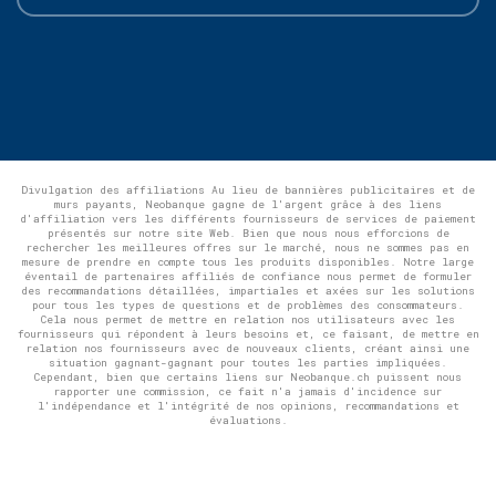
Divulgation des affiliations Au lieu de bannières publicitaires et de
murs payants, Neobanque gagne de l'argent grâce à des liens
d'affiliation vers les différents fournisseurs de services de paiement
présentés sur notre site Web. Bien que nous nous efforcions de
rechercher les meilleures offres sur le marché, nous ne sommes pas en
mesure de prendre en compte tous les produits disponibles. Notre large
éventail de partenaires affiliés de confiance nous permet de formuler
des recommandations détaillées, impartiales et axées sur les solutions
pour tous les types de questions et de problèmes des consommateurs.
Cela nous permet de mettre en relation nos utilisateurs avec les
fournisseurs qui répondent à leurs besoins et, ce faisant, de mettre en
relation nos fournisseurs avec de nouveaux clients, créant ainsi une
situation gagnant-gagnant pour toutes les parties impliquées.
Cependant, bien que certains liens sur Neobanque.ch puissent nous
rapporter une commission, ce fait n'a jamais d'incidence sur
l'indépendance et l'intégrité de nos opinions, recommandations et
évaluations.