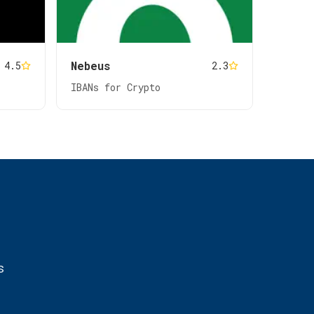
Nebeus
4.5
2.3
IBANs for Crypto
s