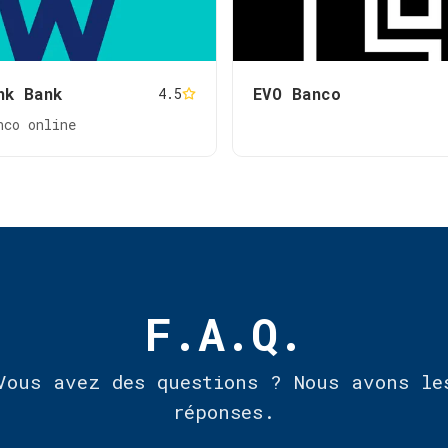
nk Bank
EVO Banco
4.5
nco online
F.A.Q.
Vous avez des questions ? Nous avons le
réponses.