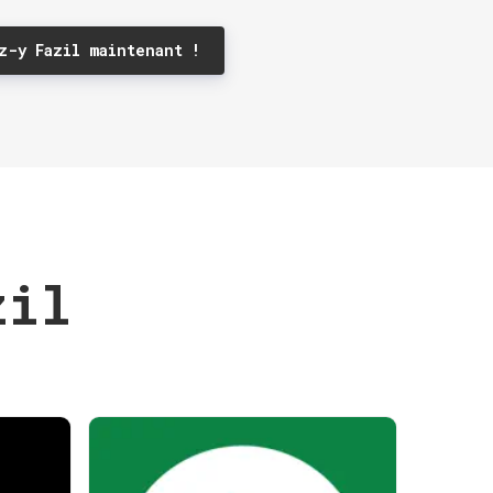
z-y Fazil maintenant !
zil