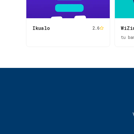
Ikualo
WiZi
2.6
tu ba