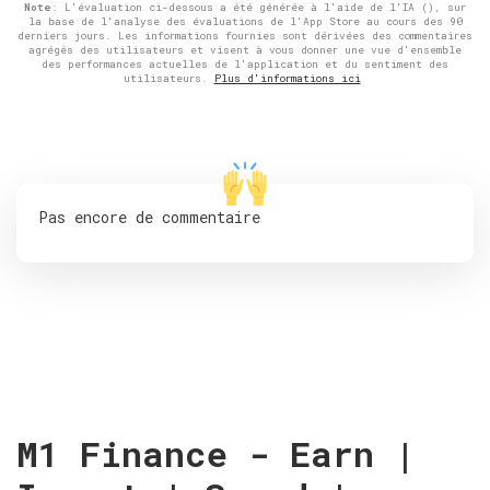
Note
: L'évaluation ci-dessous a été générée à l'aide de l'IA (), sur
la base de l'analyse des évaluations de l'App Store au cours des 90
derniers jours. Les informations fournies sont dérivées des commentaires
agrégés des utilisateurs et visent à vous donner une vue d'ensemble
des performances actuelles de l'application et du sentiment des
utilisateurs.
Plus d'informations ici
Pas encore de commentaire
M1 Finance - Earn |