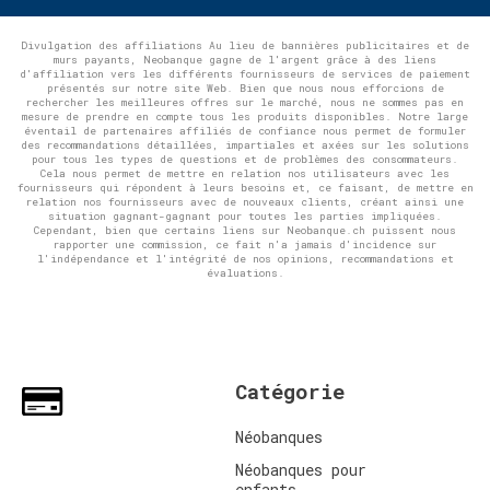
Divulgation des affiliations Au lieu de bannières publicitaires et de
murs payants, Neobanque gagne de l'argent grâce à des liens
d'affiliation vers les différents fournisseurs de services de paiement
présentés sur notre site Web. Bien que nous nous efforcions de
rechercher les meilleures offres sur le marché, nous ne sommes pas en
mesure de prendre en compte tous les produits disponibles. Notre large
éventail de partenaires affiliés de confiance nous permet de formuler
des recommandations détaillées, impartiales et axées sur les solutions
pour tous les types de questions et de problèmes des consommateurs.
Cela nous permet de mettre en relation nos utilisateurs avec les
fournisseurs qui répondent à leurs besoins et, ce faisant, de mettre en
relation nos fournisseurs avec de nouveaux clients, créant ainsi une
situation gagnant-gagnant pour toutes les parties impliquées.
Cependant, bien que certains liens sur Neobanque.ch puissent nous
rapporter une commission, ce fait n'a jamais d'incidence sur
l'indépendance et l'intégrité de nos opinions, recommandations et
évaluations.
Catégorie
Néobanques
Néobanques pour
enfants