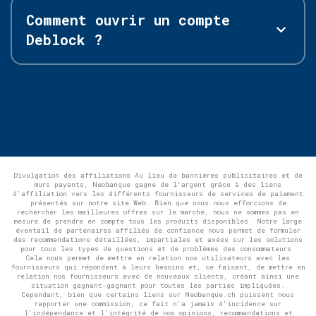
Comment ouvrir un compte
Deblock ?
Divulgation des affiliations Au lieu de bannières publicitaires et de
murs payants, Neobanque gagne de l'argent grâce à des liens
d'affiliation vers les différents fournisseurs de services de paiement
présentés sur notre site Web. Bien que nous nous efforcions de
rechercher les meilleures offres sur le marché, nous ne sommes pas en
mesure de prendre en compte tous les produits disponibles. Notre large
éventail de partenaires affiliés de confiance nous permet de formuler
des recommandations détaillées, impartiales et axées sur les solutions
pour tous les types de questions et de problèmes des consommateurs.
Cela nous permet de mettre en relation nos utilisateurs avec les
fournisseurs qui répondent à leurs besoins et, ce faisant, de mettre en
relation nos fournisseurs avec de nouveaux clients, créant ainsi une
situation gagnant-gagnant pour toutes les parties impliquées.
Cependant, bien que certains liens sur Neobanque.ch puissent nous
rapporter une commission, ce fait n'a jamais d'incidence sur
l'indépendance et l'intégrité de nos opinions, recommandations et