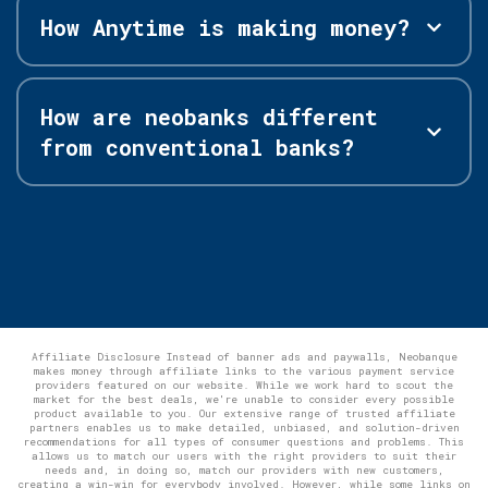
How Anytime is making money?
How are neobanks different
from conventional banks?
Affiliate Disclosure Instead of banner ads and paywalls, Neobanque
makes money through affiliate links to the various payment service
providers featured on our website. While we work hard to scout the
market for the best deals, we're unable to consider every possible
product available to you. Our extensive range of trusted affiliate
partners enables us to make detailed, unbiased, and solution-driven
recommendations for all types of consumer questions and problems. This
allows us to match our users with the right providers to suit their
needs and, in doing so, match our providers with new customers,
creating a win-win for everybody involved. However, while some links on