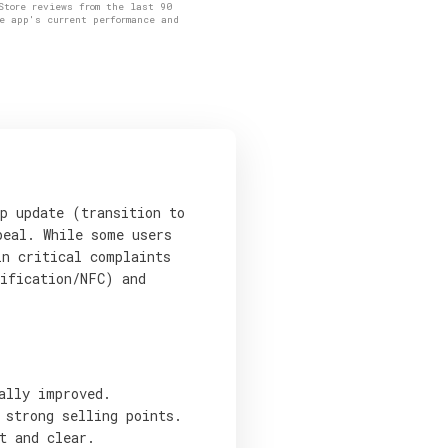
Store reviews from the last 90
e app's current performance and
pp update (transition to
peal. While some users
in critical complaints
rification/NFC) and
ally improved.
 strong selling points.
t and clear.