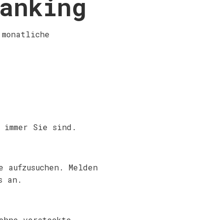
anking
 monatliche
 immer Sie sind.
e aufzusuchen. Melden
s an.
ohne versteckte