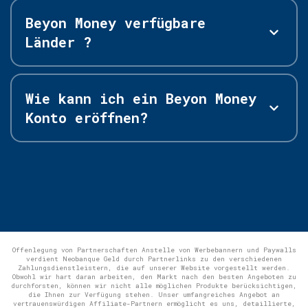
Beyon Money verfügbare
Länder ?
Wie kann ich ein Beyon Money
Konto eröffnen?
Offenlegung von Partnerschaften Anstelle von Werbebannern und Paywalls
verdient Neobanque Geld durch Partnerlinks zu den verschiedenen
Zahlungsdienstleistern, die auf unserer Website vorgestellt werden.
Obwohl wir hart daran arbeiten, den Markt nach den besten Angeboten zu
durchforsten, können wir nicht alle möglichen Produkte berücksichtigen,
die Ihnen zur Verfügung stehen. Unser umfangreiches Angebot an
vertrauenswürdigen Affiliate-Partnern ermöglicht es uns, detaillierte,