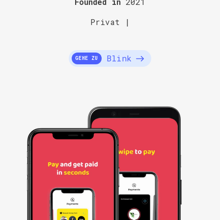
Founded in
2021
Privat |
Blink
GEHE ZU