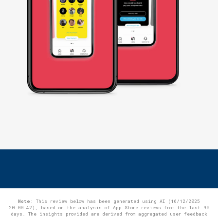
Note
: This review below has been generated using AI (16/12/2025
20:00:42), based on the analysis of App Store reviews from the last 90
days. The insights provided are derived from aggregated user feedback