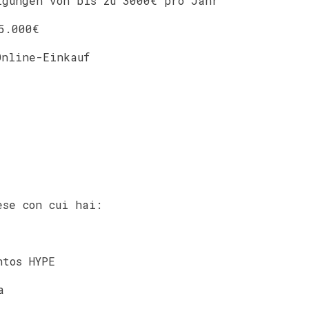
igungen von bis zu 3000€ pro Jahr
5.000€
Online-Einkauf
ese con cui hai:
ntos HYPE
a