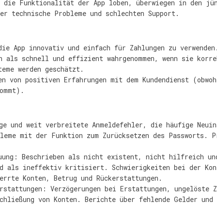
 die Funktionalität der App loben, überwiegen in den jü
ber technische Probleme und schlechten Support.
die App innovativ und einfach für Zahlungen zu verwenden
n als schnell und effizient wahrgenommen, wenn sie korre
teme werden geschätzt.
en von positiven Erfahrungen mit dem Kundendienst (obwoh
kommt).
ge und weit verbreitete Anmeldefehler, die häufige Neuin
bleme mit der Funktion zum Zurücksetzen des Passworts. P
uung: Beschrieben als nicht existent, nicht hilfreich un
d als ineffektiv kritisiert. Schwierigkeiten bei der Ko
errte Konten, Betrug und Rückerstattungen.
rstattungen: Verzögerungen bei Erstattungen, ungelöste Z
chließung von Konten. Berichte über fehlende Gelder und 