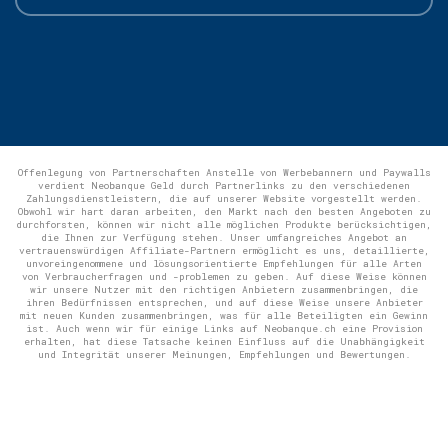
Offenlegung von Partnerschaften Anstelle von Werbebannern und Paywalls
verdient Neobanque Geld durch Partnerlinks zu den verschiedenen
Zahlungsdienstleistern, die auf unserer Website vorgestellt werden.
Obwohl wir hart daran arbeiten, den Markt nach den besten Angeboten zu
durchforsten, können wir nicht alle möglichen Produkte berücksichtigen,
die Ihnen zur Verfügung stehen. Unser umfangreiches Angebot an
vertrauenswürdigen Affiliate-Partnern ermöglicht es uns, detaillierte,
unvoreingenommene und lösungsorientierte Empfehlungen für alle Arten
von Verbraucherfragen und -problemen zu geben. Auf diese Weise können
wir unsere Nutzer mit den richtigen Anbietern zusammenbringen, die
ihren Bedürfnissen entsprechen, und auf diese Weise unsere Anbieter
mit neuen Kunden zusammenbringen, was für alle Beteiligten ein Gewinn
ist. Auch wenn wir für einige Links auf Neobanque.ch eine Provision
erhalten, hat diese Tatsache keinen Einfluss auf die Unabhängigkeit
und Integrität unserer Meinungen, Empfehlungen und Bewertungen.