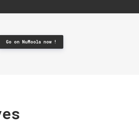
Go on NuMoola now !
ves