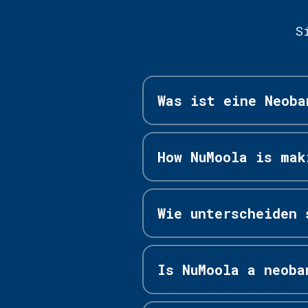
S
Was ist eine Neoba
How NuMoola is mak
Wie unterscheiden 
Is NuMoola a neoba