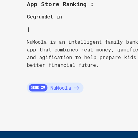
App Store Ranking :
Gegründet in
|
NuMoola is an intelligent family ban
app that combines real money, gamifi
and agification to help prepare kids
better financial future.
NuMoola
GEHE ZU