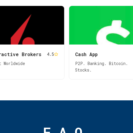
ractive Brokers
Cash App
4.5
t Worldwide
P2P. Banking. Bitcoin.
Stocks.
F.A.Q.