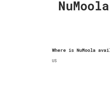
NuMoola
Where is NuMoola ava
US