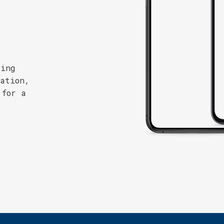
king
cation,
 for a