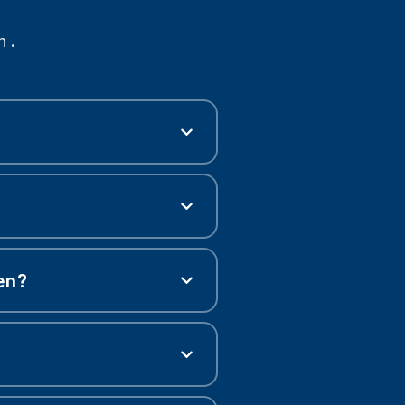
n.
en?