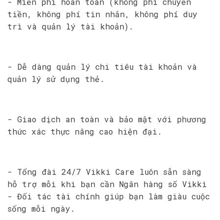
- Miễn phí hoàn toàn (không phí chuyển
tiền, không phí tin nhắn, không phí duy
trì và quản lý tài khoản).
- Dễ dàng quản lý chi tiêu tài khoản và
quản lý sử dụng thẻ.
- Giao dịch an toàn và bảo mật với phương
thức xác thực nâng cao hiện đại.
- Tổng đài 24/7 Vikki Care luôn sẵn sàng
hỗ trợ mỗi khi bạn cần Ngân hàng số Vikki
- Đối tác tài chính giúp bạn làm giàu cuộc
sống mỗi ngày.