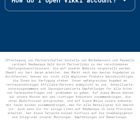
Offenlegung von Partnerschaften Anstelle von Werbebannern und Paywalls
verdient Neobanque Geld durch Partnerlinks zu den verschiedenen
Zahlungsdienstleistern, die auf unserer Website vorgestellt werden.
Obwohl wir hart daran arbeiten, den Markt nach den besten Angeboten zu
durchforsten, können wir nicht alle möglichen Produkte berücksichtigen,
die Ihnen zur Verfügung stehen. Unser umfangreiches Angebot an
vertrauenswürdigen Affiliate-Partnern ermöglicht es uns, detaillierte,
unvoreingenommene und lösungsorientierte Empfehlungen für alle Arten
von Verbraucherfragen und -problemen zu geben. Auf diese Weise können
wir unsere Nutzer mit den richtigen Anbietern zusammenbringen, die
ihren Bedürfnissen entsprechen, und auf diese Weise unsere Anbieter
mit neuen Kunden zusammenbringen, was für alle Beteiligten ein Gewinn
ist. Auch wenn wir für einige Links auf Neobanque.ch eine Provision
erhalten, hat diese Tatsache keinen Einfluss auf die Unabhängigkeit
und Integrität unserer Meinungen, Empfehlungen und Bewertungen.