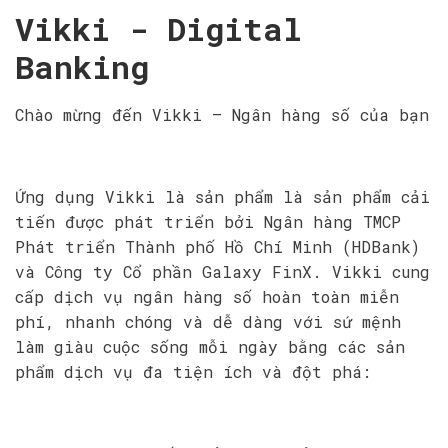
Vikki - Digital
Banking
Chào mừng đến Vikki – Ngân hàng số của bạn
Ứng dụng Vikki là sản phẩm là sản phẩm cải
tiến được phát triển bởi Ngân hàng TMCP
Phát triển Thành phố Hồ Chí Minh (HDBank)
và Công ty Cổ phần Galaxy FinX. Vikki cung
cấp dịch vụ ngân hàng số hoàn toàn miễn
phí, nhanh chóng và dễ dàng với sứ mệnh
làm giàu cuộc sống mỗi ngày bằng các sản
phẩm dịch vụ đa tiện ích và đột phá: