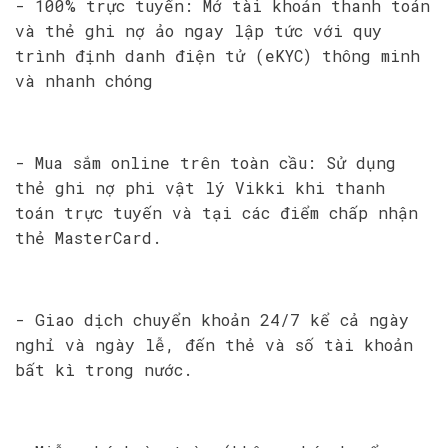
- 100% trực tuyến: Mở tài khoản thanh toán
và thẻ ghi nợ ảo ngay lập tức với quy
trình định danh điện tử (eKYC) thông minh
và nhanh chóng
- Mua sắm online trên toàn cầu: Sử dụng
thẻ ghi nợ phi vật lý Vikki khi thanh
toán trực tuyến và tại các điểm chấp nhận
thẻ MasterCard.
- Giao dịch chuyển khoản 24/7 kể cả ngày
nghỉ và ngày lễ, đến thẻ và số tài khoản
bất kì trong nước.