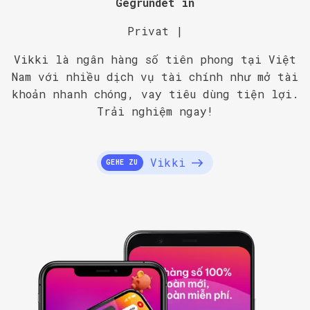
Gegründet in
Privat |
Vikki là ngân hàng số tiên phong tại Việt
Nam với nhiều dịch vụ tài chính như mở tài
khoản nhanh chóng, vay tiêu dùng tiện lợi.
Trải nghiệm ngay!
Vikki
GEHE ZU